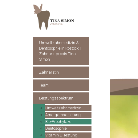
Umweltzahnmedizin &
Dentosophie in Rostock |
Zahnarztpraxis Tina
Simon
Zahnärztin
Team
Leistungsspektrum
Umweltzahnmedizin
Amalgamsanierung
Bio-Prophylaxe
Dentosophie
Vitamin D Testung