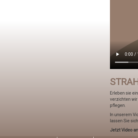
STRAH
Erleben sie e
verzichten wir
pflegen.
In unserem Vi
lassen Sie sich
Jetzt Video a