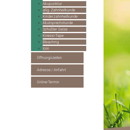
Akupunktur
allg. Zahnheilkunde
Kinderzahnheilkunde
Akutsprechstunde
Schüßler Salze
Kinesio-Tape
Bleaching
Icon
Öffnungszeiten
Adresse / Anfahrt
Online-Termin