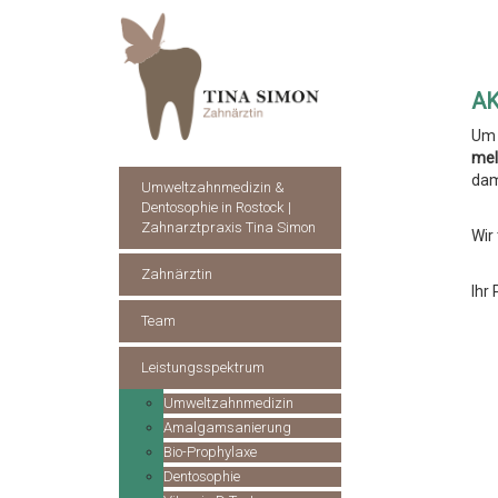
A
Um 
mel
dam
Umweltzahnmedizin &
Dentosophie in Rostock |
Zahnarztpraxis Tina Simon
Wir
Zahnärztin
Ihr
Team
Leistungsspektrum
Umweltzahnmedizin
Amalgamsanierung
Bio-Prophylaxe
Dentosophie