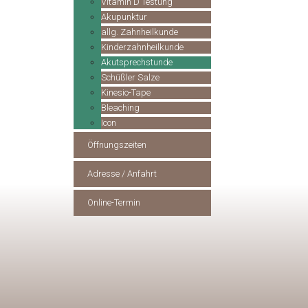
Vitamin D Testung
Akupunktur
allg. Zahnheilkunde
Kinderzahnheilkunde
Akutsprechstunde
Schüßler Salze
Kinesio-Tape
Bleaching
Icon
Öffnungszeiten
Adresse / Anfahrt
Online-Termin